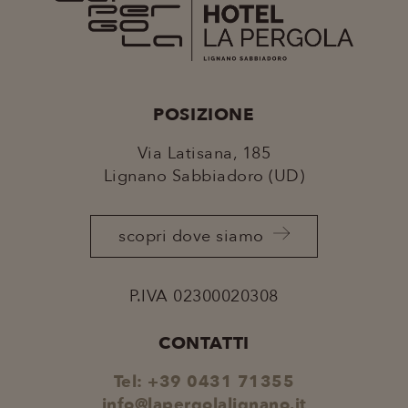
sito web abilitandone funzionalità di base quali la
navigazione sulle pagine e l’utilizzo dei servizi
presenti, inoltre permettono di ricavare statistiche
anonime sulla navigazione. Il sito web non è in
grado di funzionare correttamente senza questi
cookie.
Nome
Provider
/
Dominio
Scadenza
POSIZIONE
XSRF-TOKEN
www.lapergolalignano.it
2 ore
Via Latisana, 185
Lignano Sabbiadoro (UD)
scopri dove siamo
_GRECAPTCHA
6 mesi
Google LLC
www.google.com
P.IVA 02300020308
CONTATTI
Google
Privacy Policy
Tel:
+39 0431 71355
info@lapergolalignano.it