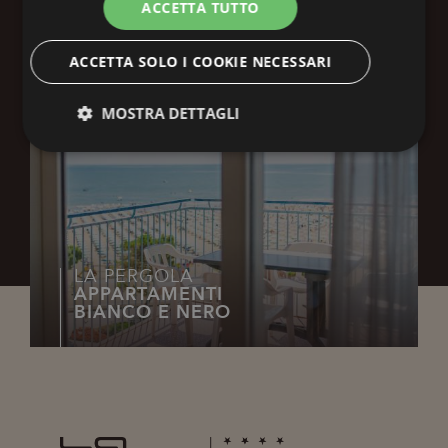
ACCETTA TUTTO
ACCETTA SOLO I COOKIE NECESSARI
MOSTRA DETTAGLI
Tecnici
Analitici
Profilazione
Preferenze
LA PERGOLA
APPARTAMENTI
BIANCO E NERO
Tecnici
Analitici
Profilazione
Preferenze
I cookie tecnici sono necessari per rendere fruibile il